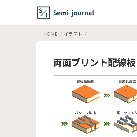
コ
ナ
ン
ビ
テ
ゲ
ン
ー
ツ
シ
HOME
イラスト
へ
ョ
ス
ン
キ
に
両面プリント配線板
ッ
移
プ
動