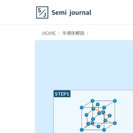
コ
ナ
ン
ビ
テ
ゲ
ン
ー
ツ
シ
HOME
半導体解説
へ
ョ
ス
ン
キ
に
ッ
移
プ
動
STEP1