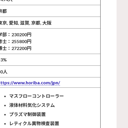
京都
東京, 愛知, 滋賀, 京都, 大阪
学部：230200円
修士：255800円
博士：272200円
13%
30人
https://www.horiba.com/jpn/
マスフローコントローラー
液体材料気化システム
プラズマ制御装置
レティクル異物検査装置