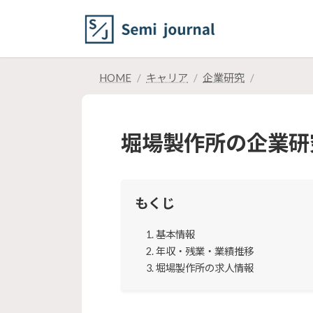
コ
ナ
ン
ビ
テ
ゲ
ン
ー
ツ
シ
HOME
キャリア
企業研究
へ
ョ
ス
ン
キ
に
堀場製作所の企業研
ッ
移
プ
動
もくじ
基本情報
年収・残業・業績推移
堀場製作所の求人情報