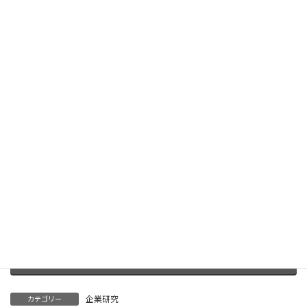
企業スポンサー特典を見る
Facebook
X
Bluesky
Threads
Hatena
LINE
Copy
企業研究
カテゴリー