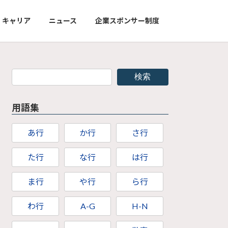
キャリア
ニュース
企業スポンサー制度
検索
用語集
あ行
か行
さ行
た行
な行
は行
ま行
や行
ら行
わ行
A-G
H-N