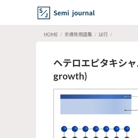
コ
ナ
ン
ビ
テ
ゲ
ン
ー
ツ
シ
HOME
半導体用語集
は行
へ
ョ
ス
ン
キ
に
ヘテロエピタキシャル成長(
ッ
移
プ
動
growth)