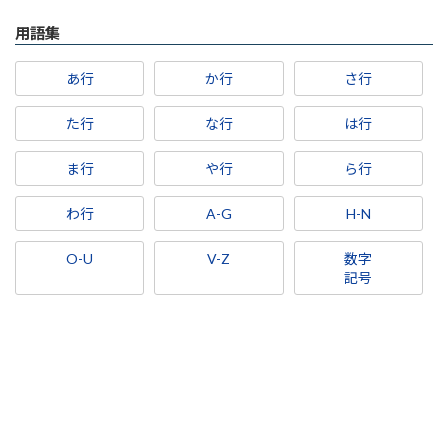
用語集
あ行
か行
さ行
た行
な行
は行
ま行
や行
ら行
わ行
A-G
H-N
O-U
V-Z
数字
記号