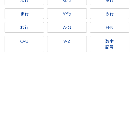
ま行
や行
ら行
わ行
A-G
H-N
O-U
V-Z
数字
記号