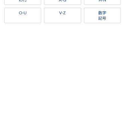
O-U
V-Z
数字
記号