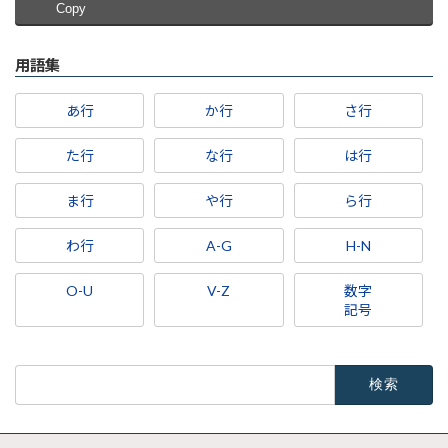
Copy
用語集
あ行
か行
さ行
た行
な行
は行
ま行
や行
ら行
わ行
A-G
H-N
O-U
V-Z
数字
記号
検
索: