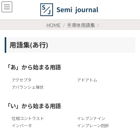
コ
ナ
ン
ビ
テ
ゲ
ン
ー
HOME
半導体用語集
ツ
シ
へ
ョ
ス
ン
用語集(あ行)
キ
に
ッ
移
プ
動
「あ」から始まる用語
アクセプタ
アドアトム
アバランシェ降伏
「い」から始まる用語
位相コントラスト
イレブンナイン
インバータ
インプレーン回折