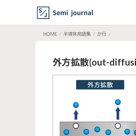
コ
ナ
ン
ビ
テ
ゲ
ン
ー
ツ
シ
HOME
半導体用語集
か行
へ
ョ
ス
ン
キ
に
外方拡散(out-diffusi
ッ
移
プ
動