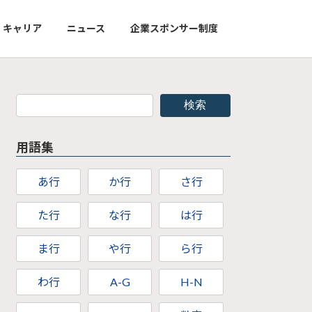
キャリア
ニュース
企業スポンサー制度
検索
用語集
あ行
か行
さ行
た行
な行
は行
ま行
や行
ら行
わ行
A-G
H-N