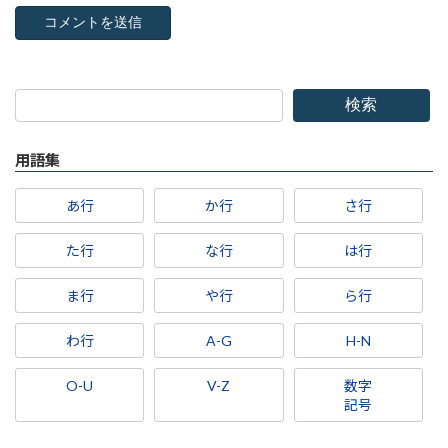
検索
用語集
あ行
か行
さ行
た行
な行
は行
ま行
や行
ら行
わ行
A-G
H-N
O-U
V-Z
数字
記号