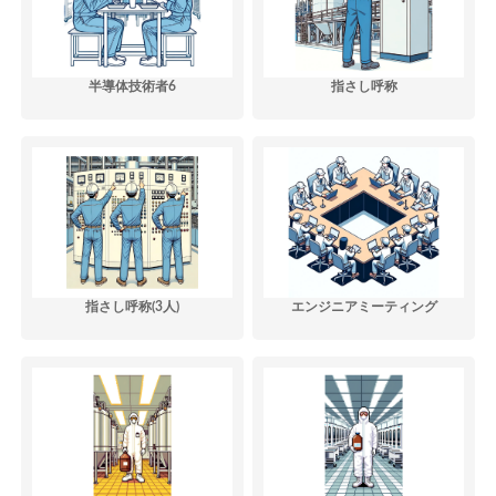
半導体技術者6
指さし呼称
指さし呼称(3人)
エンジニアミーティング